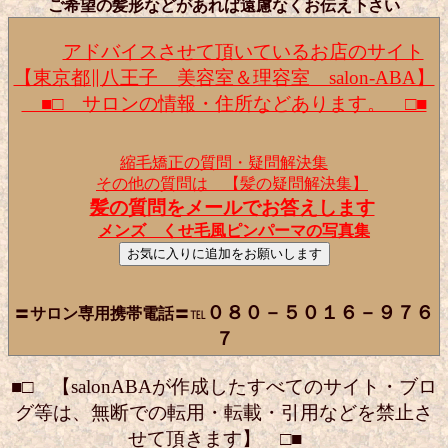
ご希望の髪形などがあれば遠慮なくお伝え下さい
アドバイスさせて頂いているお店のサイト
【東京都∥八王子 美容室＆理容室 salon-ABA】
■□ サロンの情報・住所などあります。 □■
縮毛矯正の質問・疑問解決集
その他の質問は 【髪の疑問解決集】
髪の質問をメールでお答えします
メンズ くせ毛風ピンパーマの写真集
０８０－５０１６－９７６
〓
サロン専用携帯電話
〓℡
７
■□ 【salonABAが作成したすべてのサイト・ブロ
グ等は、無断での転用・転載・引用などを禁止さ
せて頂きます】 □■